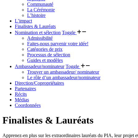
Communauté
La Cérémonie
L’histoire
L’impact
Finalistes & Lauréats
Nomination et sélection
Toggle
Admissibilité
Faites-nous parvenir votre idée!
Catégories de prix
Processus de sélection
Guides et modèles
Ambassadeur/nominateur
Toggle
Trouver un ambassadeur/ nominateur
Le rôle d’un ambassadeur/nominateur
Direction/Copropriétaires
Partenaires
Récits
Médias
Coordonnées
Finalistes & Lauréats
Apprenez-en plus sur les extraordinaires lauréats du PIA, leur projet 