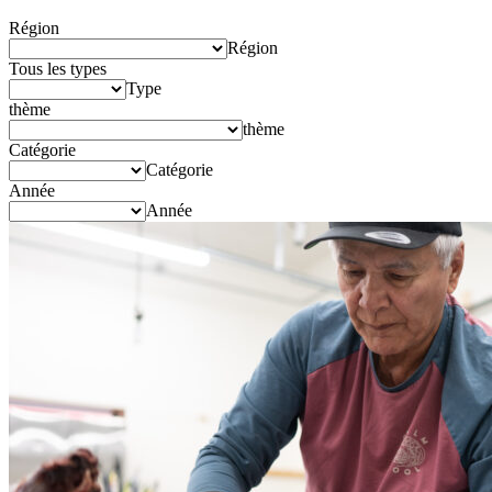
Région
Région
Tous les types
Type
thème
thème
Catégorie
Catégorie
Année
Année